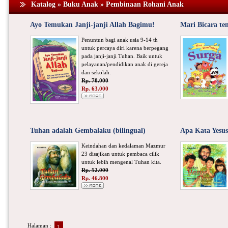
Katalog » Buku Anak » Pembinaan Rohani Anak
Ayo Temukan Janji-janji Allah Bagimu!
Mari Bicara te
Penuntun bagi anak usia 9-14 th
untuk percaya diri karena berpegang
pada janji-janji Tuhan. Baik untuk
pelayanan/pendidikan anak di gereja
dan sekolah.
Rp. 70.000
Rp. 63.000
Tuhan adalah Gembalaku (bilingual)
Apa Kata Yesus
Keindahan dan kedalaman Mazmur
23 disajikan untuk pembaca cilik
untuk lebih mengenal Tuhan kita.
Rp. 52.000
Rp. 46.800
Halaman :
1